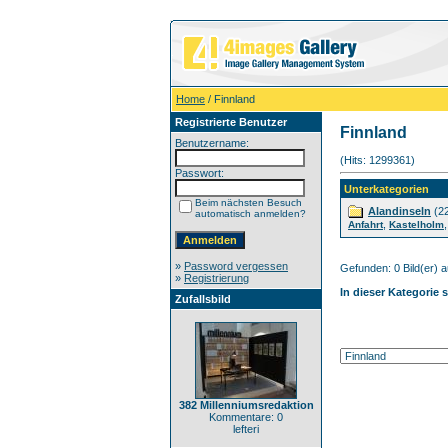
Home
/ Finnland
Registrierte Benutzer
Finnland
Benutzername:
(Hits: 1299361)
Passwort:
Unterkategorien
Beim nächsten Besuch
Alandinseln
(2
automatisch anmelden?
,
Anfahrt
Kastelholm
»
Password vergessen
Gefunden: 0 Bild(er) au
»
Registrierung
In dieser Kategorie 
Zufallsbild
382 Millenniumsredaktion
Kommentare: 0
lefteri