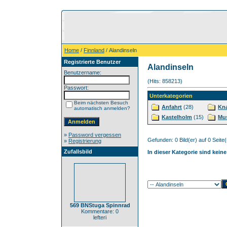
Home
/
Finnland
/ Alandinseln
Registrierte Benutzer
Alandinseln
Benutzername:
(Hits: 858213)
Passwort:
Unterkategorien
Beim nächsten Besuch
Anfahrt
(28)
Kn
automatisch anmelden?
Kastelholm
(15)
Mu
»
Password vergessen
Gefunden: 0 Bild(er) auf 0 Seite(n
»
Registrierung
Zufallsbild
In dieser Kategorie sind kein
569 BNStuga Spinnrad
Kommentare: 0
lefteri