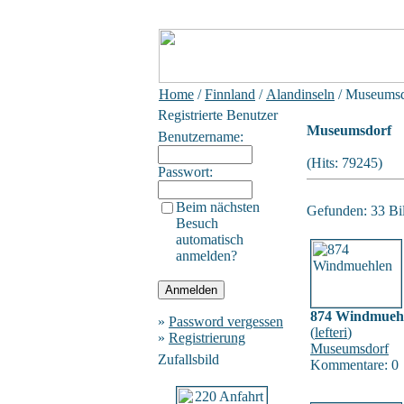
Home
/
Finnland
/
Alandinseln
/ Museumsd
Registrierte Benutzer
Museumsdorf
Benutzername:
(Hits: 79245)
Passwort:
Beim nächsten
Gefunden: 33 Bild
Besuch
automatisch
anmelden?
874 Windmueh
»
Password vergessen
(
lefteri
)
»
Registrierung
Museumsdorf
Zufallsbild
Kommentare: 0