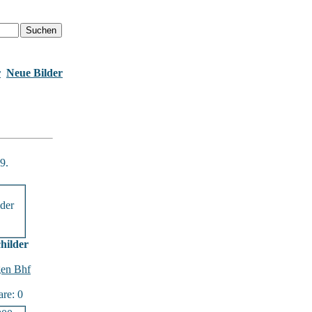
r
Neue Bilder
9.
childer
en Bhf
re: 0