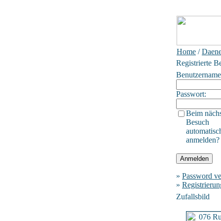
Home
/
Daen
Registrierte B
Benutzername
Passwort:
Beim näch
Besuch
automatisc
anmelden?
»
Password ve
»
Registrierun
Zufallsbild