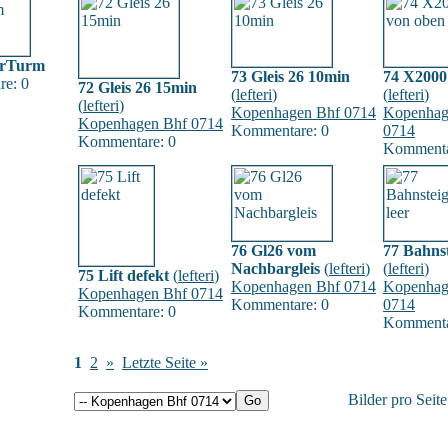
PrTurm
73 Gleis 26 10min
74 X2000
e: 0
72 Gleis 26 15min
(
lefteri
)
(
lefteri
)
(
lefteri
)
Kopenhagen Bhf 0714
Kopenhag
Kopenhagen Bhf 0714
Kommentare: 0
0714
Kommentare: 0
Kommenta
76 Gl26 vom
77 Bahnst
Nachbargleis
(
lefteri
)
(
lefteri
)
75 Lift defekt
(
lefteri
)
Kopenhagen Bhf 0714
Kopenhag
Kopenhagen Bhf 0714
Kommentare: 0
0714
Kommentare: 0
Kommenta
1
2
»
Letzte Seite »
Bilder pro Seit