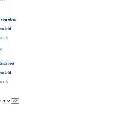
 von oben
en Bhf
re: 0
eige leer
en Bhf
re: 0
e: