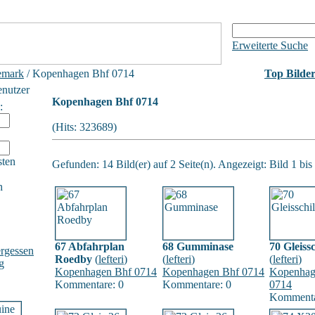
Erweiterte Suche
emark
/ Kopenhagen Bhf 0714
Top Bilde
enutzer
Kopenhagen Bhf 0714
:
(Hits: 323689)
sten
Gefunden: 14 Bild(er) auf 2 Seite(n). Angezeigt: Bild 1 bis 
h
67 Abfahrplan
68 Gumminase
70 Gleiss
rgessen
Roedby
(
lefteri
)
(
lefteri
)
(
lefteri
)
g
Kopenhagen Bhf 0714
Kopenhagen Bhf 0714
Kopenhag
Kommentare: 0
Kommentare: 0
0714
Kommenta