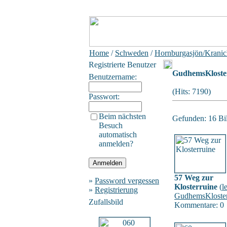
Home
/
Schweden
/
Hornburgasjön/Kranic
Registrierte Benutzer
GudhemsKloste
Benutzername:
(Hits: 7190)
Passwort:
Beim nächsten
Gefunden: 16 Bild
Besuch
automatisch
anmelden?
57 Weg zur
»
Password vergessen
Klosterruine
(
l
»
Registrierung
GudhemsKloster
Zufallsbild
Kommentare: 0