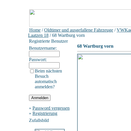
Home
/
Oldtimer und ausgefallene Fahrzeuge
/
VWKae
Laatzen 18
/ 68 Wartburg vorn
Registrierte Benutzer
68 Wartburg vorn
Benutzername:
Passwort:
Beim nächsten
Besuch
automatisch
anmelden?
»
Password vergessen
»
Registrierung
Zufallsbild