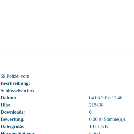
69 Polizei vorn
Beschreibung:
Schlüsselwörter:
Datum:
04.05.2018 11:46
Hits:
215438
Downloads:
0
Bewertung:
0.00 (0 Stimme(n))
Dateigröße:
101.1 KB
Hinzugefügt von:
lefteri