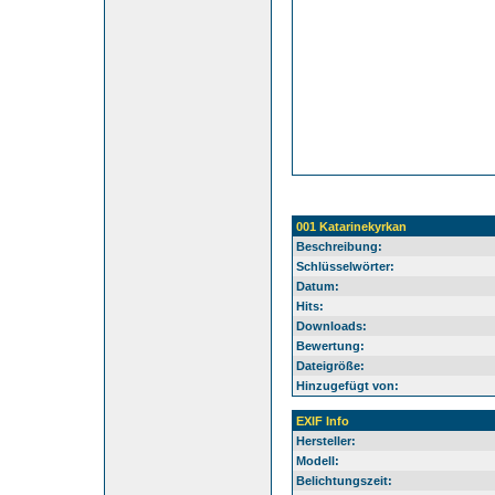
001 Katarinekyrkan
Beschreibung:
Schlüsselwörter:
Datum:
Hits:
Downloads:
Bewertung:
Dateigröße:
Hinzugefügt von:
EXIF Info
Hersteller:
Modell:
Belichtungszeit: