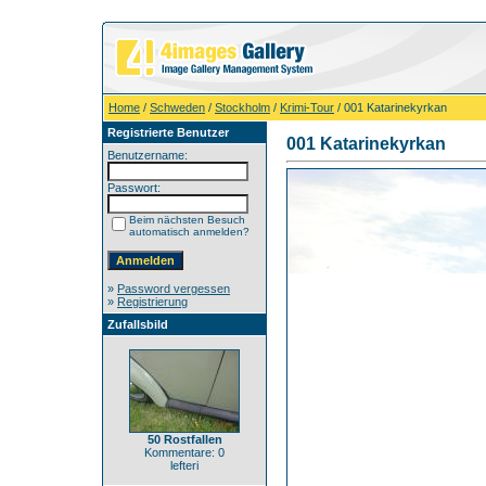
Home
/
Schweden
/
Stockholm
/
Krimi-Tour
/ 001 Katarinekyrkan
Registrierte Benutzer
001 Katarinekyrkan
Benutzername:
Passwort:
Beim nächsten Besuch
automatisch anmelden?
»
Password vergessen
»
Registrierung
Zufallsbild
50 Rostfallen
Kommentare: 0
lefteri