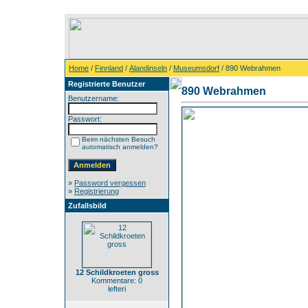
Home
/
Finnland
/
Alandinseln
/
Museumsdorf
/ 890 Webrahmen
Registrierte Benutzer
890 Webrahmen
Benutzername:
Passwort:
Beim nächsten Besuch
automatisch anmelden?
»
Password vergessen
»
Registrierung
Zufallsbild
12 Schildkroeten gross
Kommentare: 0
lefteri