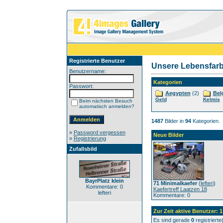
Registrierte Benutzer
Unsere Lebensfar
Benutzername:
Kategorien
Passwort:
Aegypten
(2)
Bel
Geld
Kelmis
Beim nächsten Besuch
automatisch anmelden?
1487
Bilder in
94
Kategorien.
»
Password vergessen
Neue Bilder
»
Registrierung
Zufallsbild
BayrPlatz klein
71 Minimalkaefer
(
lefteri
)
Kommentare: 0
Kaefertreff Laatzen 18
lefteri
Kommentare: 0
Zur Zeit aktive Benutzer: 1
Es sind gerade
0
registriert