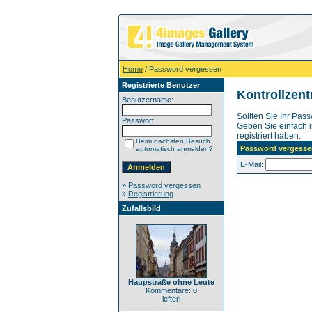
Home
/ Password vergessen
Registrierte Benutzer
Kontrollzen
Benutzername:
Sollten Sie Ihr Pas
Passwort:
Geben Sie einfach in
registriert haben.
Beim nächsten Besuch
Password vergesse
automatisch anmelden?
E-Mail:
»
Password vergessen
»
Registrierung
Zufallsbild
Haupstraße ohne Leute
Kommentare: 0
lefteri