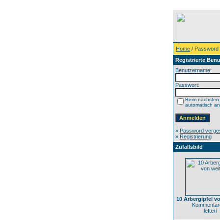
Home
/ Password
Registrierte Benu
Benutzername:
Passwort:
Beim nächsten
automatisch a
»
Password verge
»
Registrierung
Zufallsbild
10 Arbergipfel v
Kommentare
lefteri