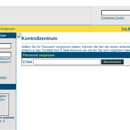
Erweiterte Suche
 vergessen
Top B
tzer
Kontrollzentrum
Sollten Sie Ihr Passwort vergessen haben, können Sie hier ein neues anford
einfach in das Textfeld Ihre E-Mail-Adresse ein mit der Sie sich registriert hab
Password vergessen
 Besuch
E-Mail:
nmelden?
ssen
on weitem
: 0