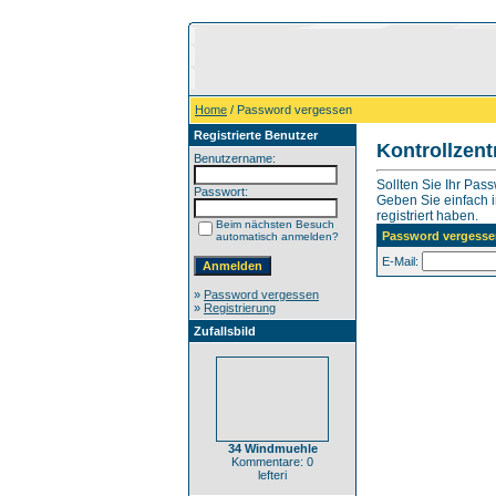
Home
/ Password vergessen
Registrierte Benutzer
Kontrollzen
Benutzername:
Sollten Sie Ihr Pas
Passwort:
Geben Sie einfach in
registriert haben.
Beim nächsten Besuch
Password vergesse
automatisch anmelden?
E-Mail:
»
Password vergessen
»
Registrierung
Zufallsbild
34 Windmuehle
Kommentare: 0
lefteri