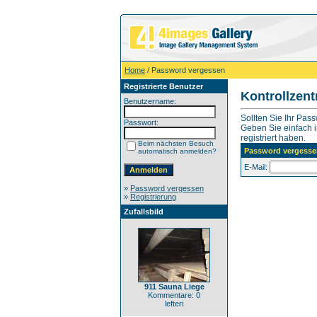
Home
/ Password vergessen
Registrierte Benutzer
Kontrollzen
Benutzername:
Sollten Sie Ihr Pas
Passwort:
Geben Sie einfach in
registriert haben.
Beim nächsten Besuch
Password vergesse
automatisch anmelden?
E-Mail:
»
Password vergessen
»
Registrierung
Zufallsbild
911 Sauna Liege
Kommentare: 0
lefteri