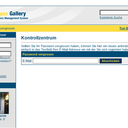
Erweiterte Suche
 vergessen
Top B
tzer
Kontrollzentrum
Sollten Sie Ihr Passwort vergessen haben, können Sie hier ein neues anford
einfach in das Textfeld Ihre E-Mail-Adresse ein mit der Sie sich registriert hab
Password vergessen
 Besuch
E-Mail:
nmelden?
ssen
urve
: 0