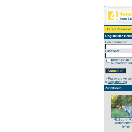
Home
/ Password
Registrierte Benu
Benutzername:
Passwort:
Beim nächsten
automatisch a
»
Password verge
»
Registrierung
Zufallsbild
41 Zug in K
Kommentare
lefteri