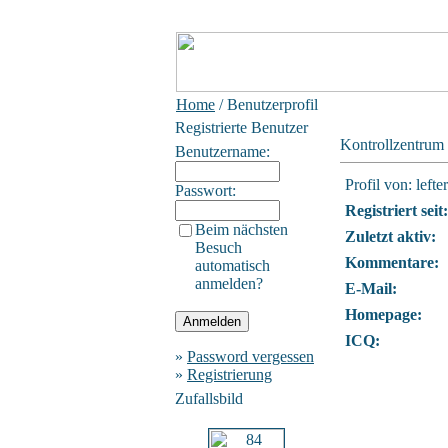
Home
/ Benutzerprofil
Registrierte Benutzer
Kontrollzentrum
Benutzername:
Profil von: lefter
Passwort:
Registriert seit:
Beim nächsten
Zuletzt aktiv:
Besuch
Kommentare:
automatisch
anmelden?
E-Mail:
Homepage:
ICQ:
»
Password vergessen
»
Registrierung
Zufallsbild