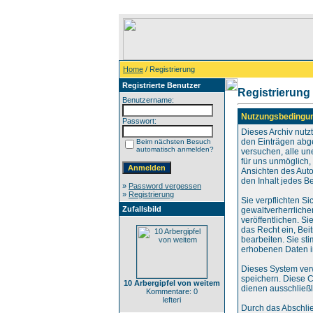
Home
/ Registrierung
Registrierte Benutzer
Registrierung
Benutzername:
Nutzungsbedingu
Passwort:
Dieses Archiv nut
den Einträgen abg
Beim nächsten Besuch
automatisch anmelden?
versuchen, alle un
für uns unmöglich, 
Ansichten des Auto
den Inhalt jedes B
»
Password vergessen
»
Registrierung
Sie verpflichten S
Zufallsbild
gewaltverherrliche
veröffentlichen. S
das Recht ein, Be
bearbeiten. Sie s
erhobenen Daten i
Dieses System ver
speichern. Diese C
10 Arbergipfel von weitem
dienen ausschließl
Kommentare: 0
lefteri
Durch das Abschli