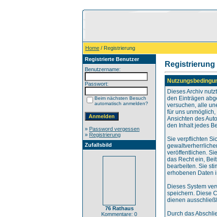
Home
/ Registrierung
Registrierte Benutzer
Registrierung
Benutzername:
Nutzungsbedingu
Passwort:
Dieses Archiv nut
den Einträgen abg
Beim nächsten Besuch
automatisch anmelden?
versuchen, alle un
für uns unmöglich, 
Ansichten des Auto
den Inhalt jedes B
»
Password vergessen
»
Registrierung
Sie verpflichten S
Zufallsbild
gewaltverherrliche
veröffentlichen. S
das Recht ein, Be
bearbeiten. Sie s
erhobenen Daten i
Dieses System ver
speichern. Diese C
dienen ausschließl
76 Rathaus
Durch das Abschli
Kommentare: 0