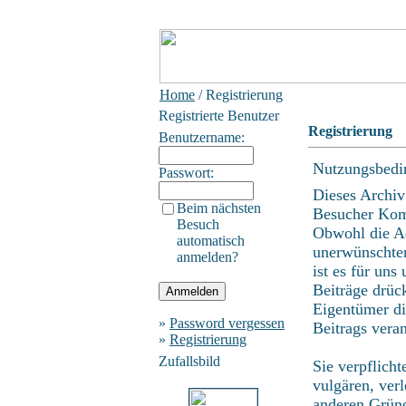
Home
/ Registrierung
Registrierte Benutzer
Registrierung
Benutzername:
Nutzungsbedi
Passwort:
Dieses Archiv
Beim nächsten
Besucher Kom
Besuch
Obwohl die Ad
automatisch
unerwünschten
anmelden?
ist es für uns
Beiträge drüc
Eigentümer di
»
Password vergessen
Beitrags vera
»
Registrierung
Zufallsbild
Sie verpflich
vulgären, ver
anderen Gründ