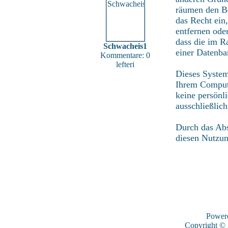
räumen den Be
das Recht ein
entfernen ode
dass die im R
Schwacheis1
einer Datenba
Kommentare: 0
lefteri
Dieses System
Ihrem Compute
keine persönl
ausschließlic
Durch das Abs
diesen Nutzu
Power
Copyright ©