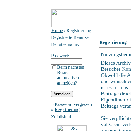
Home
/ Registrierung
Registrierte Benutzer
Registrierung
Benutzername:
Nutzungsbedi
Passwort:
Dieses Archiv
Beim nächsten
Besucher Kom
Besuch
Obwohl die Ad
automatisch
unerwünschten
anmelden?
ist es für uns
Beiträge drüc
Eigentümer di
»
Password vergessen
Beitrags vera
»
Registrierung
Zufallsbild
Sie verpflich
vulgären, ver
anderen Gründ