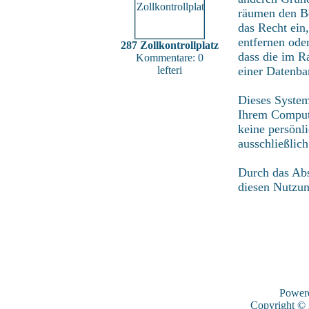
räumen den Be
das Recht ein
entfernen ode
287 Zollkontrollplatz
dass die im R
Kommentare: 0
lefteri
einer Datenba
Dieses System
Ihrem Compute
keine persönl
ausschließlic
Durch das Abs
diesen Nutzu
Power
Copyright ©