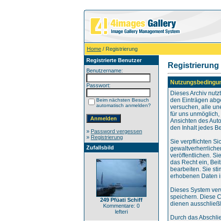
Home
/ Registrierung
Registrierte Benutzer
Registrierung
Benutzername:
Nutzungsbedingu
Passwort:
Dieses Archiv nut
den Einträgen abg
Beim nächsten Besuch
automatisch anmelden?
versuchen, alle un
für uns unmöglich, 
Ansichten des Auto
den Inhalt jedes B
»
Password vergessen
»
Registrierung
Sie verpflichten S
Zufallsbild
gewaltverherrliche
veröffentlichen. S
das Recht ein, Be
bearbeiten. Sie s
erhobenen Daten i
Dieses System ver
speichern. Diese C
249 Pfüati Schiff
dienen ausschließl
Kommentare: 0
lefteri
Durch das Abschli