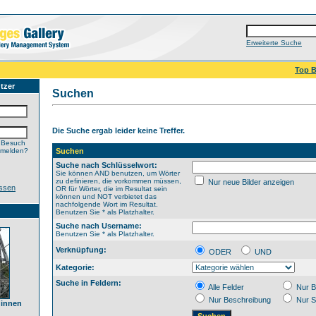
Erweiterte Suche
Top B
tzer
Suchen
Die Suche ergab leider keine Treffer.
 Besuch
nmelden?
Suchen
Suche nach Schlüsselwort:
Sie können AND benutzen, um Wörter
zu definieren, die vorkommen müssen,
Nur neue Bilder anzeigen
ssen
OR für Wörter, die im Resultat sein
können und NOT verbietet das
nachfolgende Wort im Resultat.
Benutzen Sie * als Platzhalter.
Suche nach Username:
Benutzen Sie * als Platzhalter.
Verknüpfung:
ODER
UND
Kategorie:
Suche in Feldern:
Alle Felder
Nur B
Nur Beschreibung
Nur S
 innen