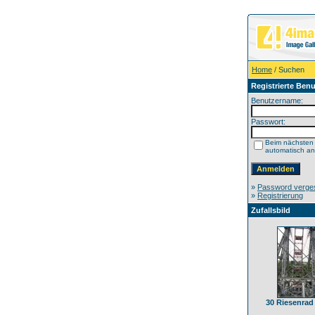
Home
/ Suchen
Registrierte Benu
Benutzername:
Passwort:
Beim nächsten
automatisch a
»
Password verge
»
Registrierung
Zufallsbild
30 Riesenrad