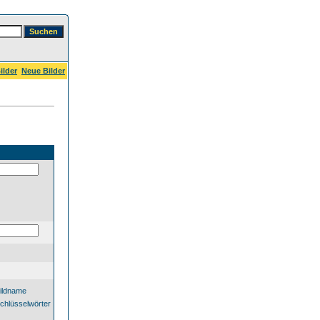
ilder
Neue Bilder
ildname
chlüsselwörter