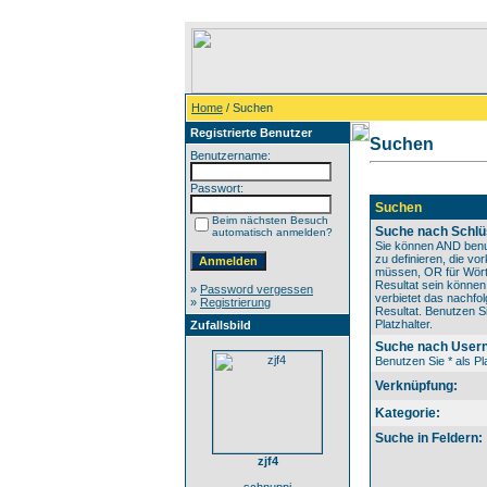
Home
/ Suchen
Registrierte Benutzer
Suchen
Benutzername:
Passwort:
Suchen
Beim nächsten Besuch
Suche nach Schlü
automatisch anmelden?
Sie können AND benu
zu definieren, die v
müssen, OR für Wörte
Resultat sein könne
»
Password vergessen
verbietet das nachfo
»
Registrierung
Resultat. Benutzen Si
Platzhalter.
Zufallsbild
Suche nach User
Benutzen Sie * als Pla
Verknüpfung:
Kategorie:
Suche in Feldern:
zjf4