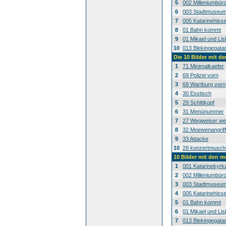
5
002 Milleniumbür
6
003 Stadtmuseum
7
005 Katarinehiss
8
01 Bahn kommt
9
01 Mikael und Lis
10
013 Blekingegata
Die 10 Bilder mit d
1
71 Minimalkaefer
2
69 Polizei vorn
3
68 Wartburg vorn
4
30 Esstisch
5
29 Schittkopf
6
31 Menünummer
7
27 Wegweiser wei
8
32 Moewenangriff
9
33 Attacke
10
28 konzertmusch
10 Bilder mit den 
1
001 Katarinekyrk
2
002 Milleniumbür
3
003 Stadtmuseum
4
005 Katarinehiss
5
01 Bahn kommt
6
01 Mikael und Lis
7
013 Blekingegata