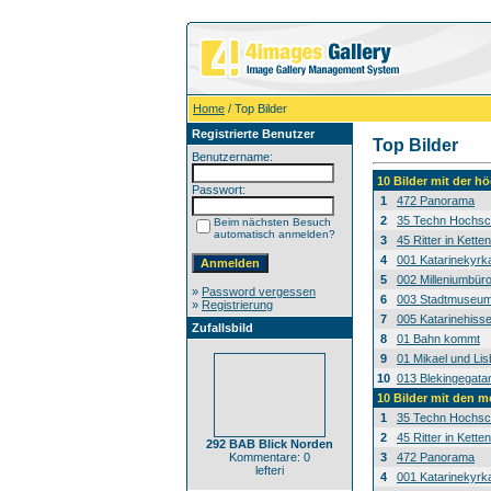
Home
/ Top Bilder
Registrierte Benutzer
Top Bilder
Benutzername:
10 Bilder mit der 
Passwort:
1
472 Panorama
2
35 Techn Hochsc
Beim nächsten Besuch
automatisch anmelden?
3
45 Ritter in Kett
4
001 Katarinekyrk
5
002 Milleniumbür
»
Password vergessen
6
003 Stadtmuseum
»
Registrierung
7
005 Katarinehiss
Zufallsbild
8
01 Bahn kommt
9
01 Mikael und Lis
10
013 Blekingegata
10 Bilder mit den 
1
35 Techn Hochsc
2
45 Ritter in Kett
292 BAB Blick Norden
Kommentare: 0
3
472 Panorama
lefteri
4
001 Katarinekyrk