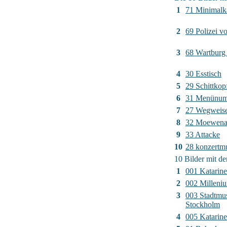
1
71 Minimalk
2
69 Polizei v
3
68 Wartburg
4
30 Esstisch
5
29 Schittkop
6
31 Menünu
7
27 Wegweise
8
32 Moewenan
9
33 Attacke
10
28 konzertm
10 Bilder mit d
1
001 Katarin
2
002 Milleni
3
003 Stadtm
Stockholm
4
005 Katarine