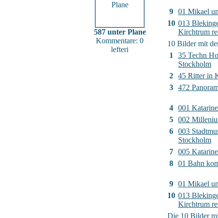
9
01 Mikael un
10
013 Bleking
587 unter Plane
Kirchtrum re
Kommentare: 0
10 Bilder mit d
lefteri
1
35 Techn Ho
Stockholm
2
45 Ritter in
3
472 Panora
4
001 Katarin
5
002 Milleni
6
003 Stadtm
Stockholm
7
005 Katarine
8
01 Bahn ko
9
01 Mikael un
10
013 Bleking
Kirchtrum re
Die 10 Bilder mi