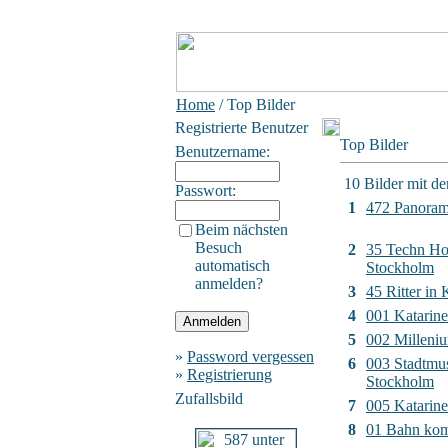
Home
/ Top Bilder
Registrierte Benutzer
Top Bilder
Benutzername:
10 Bilder mit d
Passwort:
1
472 Panora
Beim nächsten
Besuch
2
35 Techn Ho
automatisch
Stockholm
anmelden?
3
45 Ritter in
4
001 Katarin
5
002 Milleni
»
Password vergessen
6
003 Stadtm
»
Registrierung
Stockholm
Zufallsbild
7
005 Katarine
8
01 Bahn ko