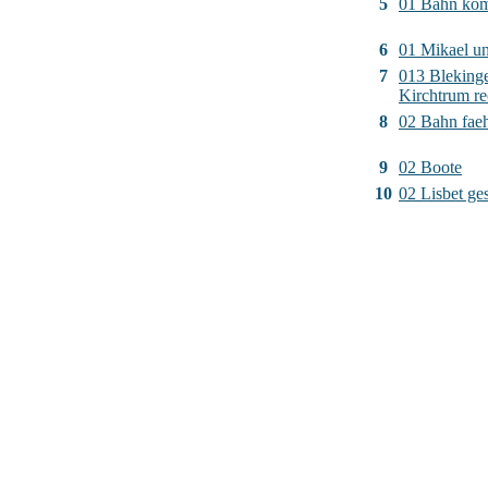
5
01 Bahn ko
6
01 Mikael un
7
013 Bleking
Kirchtrum re
8
02 Bahn faeh
9
02 Boote
10
02 Lisbet ge